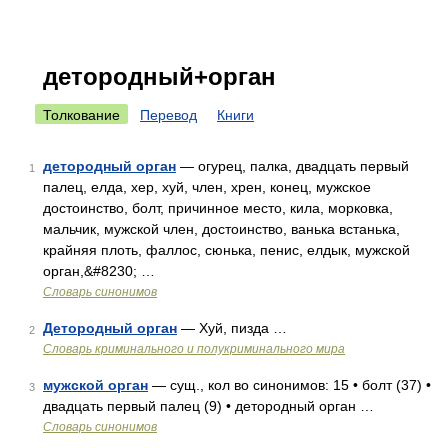
детородный+орган
Толкование
Перевод
Книги
детородный орган
— огурец, палка, двадцать первый
1
палец, елда, хер, хуй, член, хрен, конец, мужское
достоинство, болт, причинное место, кила, морковка,
мальчик, мужской член, достоинство, ванька встанька,
крайняя плоть, фаллос, сюнька, пенис, елдык, мужской
орган,&#8230; …
Словарь синонимов
Детородный орган
— Хуй, пизда …
2
Словарь криминального и полукриминального мира
мужской орган
— сущ., кол во синонимов: 15 • болт (37) •
3
двадцать первый палец (9) • детородный орган …
Словарь синонимов