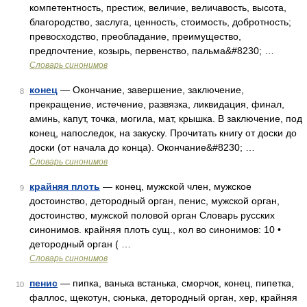
компетентность, престиж, величие, величавость, высота,
благородство, заслуга, ценность, стоимость, добротность;
превосходство, преобладание, преимущество,
предпочтение, козырь, первенство, пальма&#8230; …
Словарь синонимов
конец
— Окончание, завершение, заключение,
8
прекращение, истечение, развязка, ликвидация, финал,
аминь, капут, точка, могила, мат, крышка. В заключение, под
конец, напоследок, на закуску. Прочитать книгу от доски до
доски (от начала до конца). Окончание&#8230; …
Словарь синонимов
крайняя плоть
— конец, мужской член, мужское
9
достоинство, детородный орган, пенис, мужской орган,
достоинство, мужской половой орган Словарь русских
синонимов. крайняя плоть сущ., кол во синонимов: 10 •
детородный орган ( …
Словарь синонимов
пенис
— пипка, ванька встанька, сморчок, конец, пипетка,
10
фаллос, щекотун, сюнька, детородный орган, хер, крайняя