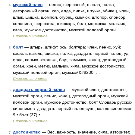
мужской член
— пенис, шершавый, шпала, палка,
4
детородный орган, хер, елда, пипка, штучка, убивец, член,
штык, шишка, шомпол, огурец, смычок, штопор, спонсор,
солопина, шершавка, шишкарь, болт, морковка, мальчик,
кила, мужское достоинство, мужской половой орган …
Словарь синонимов
болт
— штырь, штифт, ось, болтяра; член, пенис, хуй;
5
кофель нагель, шишка, палка, двадцать первый палец, уд,
елда, ванька встанька, баут, замычка, конец, детородный
орган, хрен, метиз, мальчик, кила, мужское достоинство,
мужской половой орган, мужской&#8230; …
Словарь синонимов
двадцать первый палец
— мужской член, достоинство,
6
мужской орган, пенис, конец, детородный орган, мужской
половой орган, мужское достоинство, болт Словарь русских
синонимов. двадцать первый палец сущ., кол во синонимов:
9 • болт (37) • …
Словарь синонимов
достоинство
— Вес, важность, значение, сила, авторитет,
7