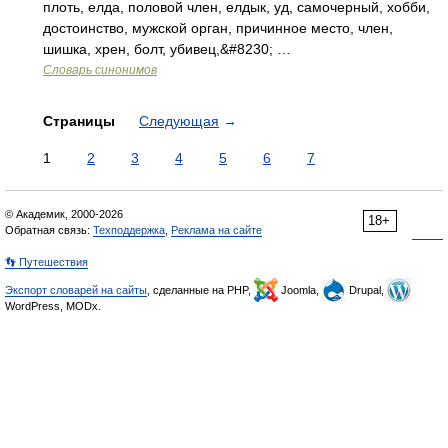
плоть, елда, половой член, елдык, уд, самочерный, хобби,
достоинство, мужской орган, причинное место, член,
шишка, хрен, болт, убивец,&#8230; …
Словарь синонимов
Страницы
Следующая
→
1
2
3
4
5
6
7
© Академик, 2000-2026
18+
Обратная связь:
Техподдержка
,
Реклама на сайте
👣 Путешествия
Экспорт словарей на сайты
, сделанные на PHP,
Joomla,
Drupal,
WordPress, MODx.