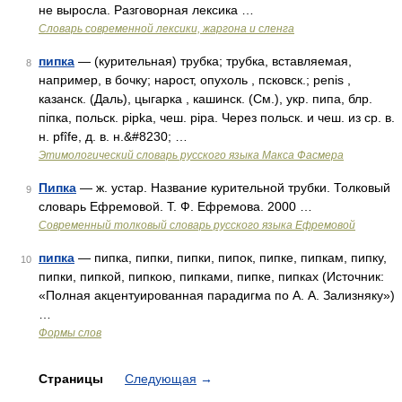
не выросла. Разговорная лексика …
Cловарь современной лексики, жаргона и сленга
пипка
— (курительная) трубка; трубка, вставляемая,
8
например, в бочку; нарост, опухоль , псковск.; penis ,
казанск. (Даль), цыгарка , кашинск. (См.), укр. пипа, блр.
пiпка, польск. рiрkа, чеш. рiра. Через польск. и чеш. из ср. в.
н. pfîfe, д. в. н.&#8230; …
Этимологический словарь русского языка Макса Фасмера
Пипка
— ж. устар. Название курительной трубки. Толковый
9
словарь Ефремовой. Т. Ф. Ефремова. 2000 …
Современный толковый словарь русского языка Ефремовой
пипка
— пипка, пипки, пипки, пипок, пипке, пипкам, пипку,
10
пипки, пипкой, пипкою, пипками, пипке, пипках (Источник:
«Полная акцентуированная парадигма по А. А. Зализняку»)
…
Формы слов
Страницы
Следующая
→