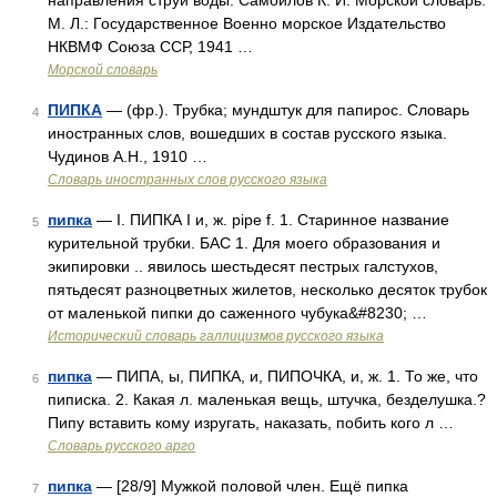
направления струи воды. Самойлов К. И. Морской словарь.
М. Л.: Государственное Военно морское Издательство
НКВМФ Союза ССР, 1941 …
Морской словарь
ПИПКА
— (фр.). Трубка; мундштук для папирос. Словарь
4
иностранных слов, вошедших в состав русского языка.
Чудинов А.Н., 1910 …
Словарь иностранных слов русского языка
пипка
— I. ПИПКА I и, ж. pipe f. 1. Старинное название
5
курительной трубки. БАС 1. Для моего образования и
экипировки .. явилось шестьдесят пестрых галстухов,
пятьдесят разноцветных жилетов, несколько десяток трубок
от маленькой пипки до саженного чубука&#8230; …
Исторический словарь галлицизмов русского языка
пипка
— ПИПА, ы, ПИПКА, и, ПИПОЧКА, и, ж. 1. То же, что
6
пиписка. 2. Какая л. маленькая вещь, штучка, безделушка.?
Пипу вставить кому изругать, наказать, побить кого л …
Словарь русского арго
пипка
— [28/9] Мужкой половой член. Ещё пипка
7