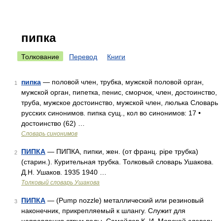
пипка
Толкование
Перевод
Книги
пипка
— половой член, трубка, мужской половой орган,
1
мужской орган, пипетка, пенис, сморчок, член, достоинство,
труба, мужское достоинство, мужской член, люлька Словарь
русских синонимов. пипка сущ., кол во синонимов: 17 •
достоинство (62) …
Словарь синонимов
ПИПКА
— ПИПКА, пипки, жен. (от франц. pipe трубка)
2
(старин.). Курительная трубка. Толковый словарь Ушакова.
Д.Н. Ушаков. 1935 1940 …
Толковый словарь Ушакова
ПИПКА
— (Pump nozzle) металлический или резиновый
3
наконечник, прикрепляемый к шлангу. Служит для