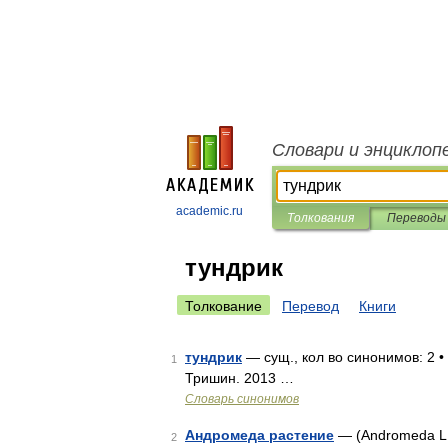
Словари и энциклоп
academic.ru
Толкования
Переводы
тундрик
Толкование
Перевод
Книги
тундрик
— сущ., кол во синонимов: 2 •
1
Тришин. 2013 …
Словарь синонимов
Андромеда растение
— (Andromeda L.,
2