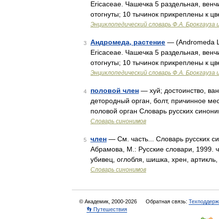
Ericaceae. Чашечка 5 раздельная, венч
отогнуты; 10 тычинок прикреплены к ц
Энциклопедический словарь Ф.А. Брокгауза 
Андромеда, растение
— (Andromeda L.
3
Ericaceae. Чашечка 5 раздельная, венч
отогнуты; 10 тычинок прикреплены к ц
Энциклопедический словарь Ф.А. Брокгауза 
половой член
— хуй; достоинство, ван
4
детородный орган, болт, причинное мес
половой орган Словарь русских синони
Словарь синонимов
член
— См. часть... Словарь русских с
5
Абрамова, М.: Русские словари, 1999. ч
убивец, оглобля, шишка, хрен, артикль
Словарь синонимов
© Академик, 2000-2026
Обратная связь:
Техподдерж
👣 Путешествия