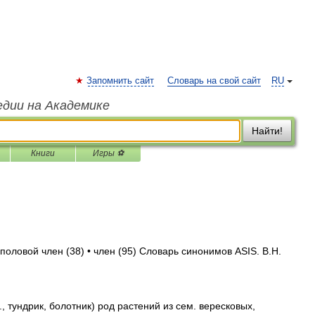
Запомнить сайт
Словарь на свой сайт
RU
едии на Академике
Найти!
Книги
Игры ⚽
 половой член (38) • член (95) Словарь синонимов ASIS. В.Н.
 тундрик, болотник) род растений из сем. вересковых,