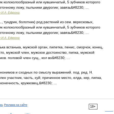
ик колоколообразный или кувшинчатый, 5 зубчиков которого
веточному ложу, пыльники двурогие; завязь&#8230; …
и И.А. Ефрона
, тундрик, болотник) род растений из сем. вересковых,
ик колоколообразный или кувшинчатый, 5 зубчиков которого
веточному ложу, пыльники двурогие; завязь&#8230; …
и И.А. Ефрона
ька встанька, мужской орган, пипетка, пенис, сморчок, конец,
то, мужской член, мужское достоинство, пипка, мужской
мов. половой член сущ., кол во&#8230; …
инонимов и сходных по смыслу выражений. под. ред. Н.
лен участник, часть, хуй; причинное место, елда, хер, пипка,
, конечность, кружковец,&#8230; …
ка
,
Реклама на сайте
18+